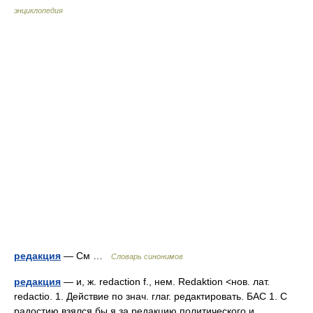
энциклопедия
редакция
— См …
Словарь синонимов
редакция
— и, ж. redaction f., нем. Redaktion <нов. лат.
redactio. 1. Действие по знач. глаг. редактировать. БАС 1. С
радостию взялся бы я за редакцию политического и