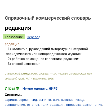
Справочный коммерческий словарь
редакция
Толкование
Перевод
редакция
1) коллектив, руководящий литературной стороной
периодического или непереодического издания;
2) рабочее помещение коллектива редакции;
3) способ изложения.
Справочный коммерческий словарь. — М.: Издание Центросоюза
.
Под
редакцией проф. Н.Г. Филимонова
.
1926
.
Игры ⚽
Нужно сделать НИР?
Синонимы
:
вариант
,
версия
,
вид
,
вычитка
,
вычитывание
,
извод
,
исправление
,
оттенок
,
политредакция
,
проверка
,
разночтение
,