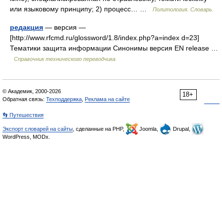
или языковому принципу; 2) процесс… …
Политология. Словарь.
редакция
— версия —
[http://www.rfcmd.ru/glossword/1.8/index.php?a=index d=23]
Тематики защита информации Синонимы версия EN release …
Справочник технического переводчика
© Академик, 2000-2026
18+
Обратная связь:
Техподдержка
,
Реклама на сайте
👣 Путешествия
Экспорт словарей на сайты
, сделанные на PHP,
Joomla,
Drupal,
WordPress, MODx.